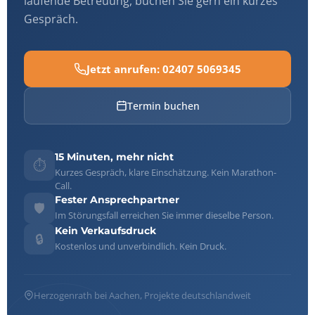
laufende Betreuung, buchen Sie gern ein kurzes
Gespräch.
Jetzt anrufen: 02407 5069345
Termin buchen
15 Minuten, mehr nicht
⏱️
Kurzes Gespräch, klare Einschätzung. Kein Marathon-
Call.
Fester Ansprechpartner
🛡️
Im Störungsfall erreichen Sie immer dieselbe Person.
Kein Verkaufsdruck
🔒
Kostenlos und unverbindlich. Kein Druck.
Herzogenrath bei Aachen, Projekte deutschlandweit