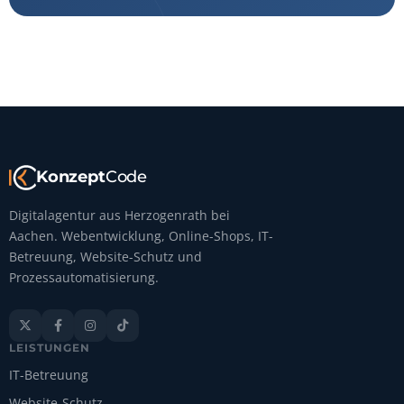
Konzept
Code
Digitalagentur aus Herzogenrath bei
Aachen. Webentwicklung, Online-Shops, IT-
Betreuung, Website-Schutz und
Prozessautomatisierung.




LEISTUNGEN
IT-Betreuung
Website-Schutz