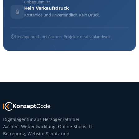
unbequem ist.
Kein Verkaufsdruck
🔒
Kostenlos und unverbindlich. Kein Druck.
Herzogenrath bei Aachen, Projekte deutschlandweit
Konzept
Code
Digitalagentur aus Herzogenrath bei
Aachen. Webentwicklung, Online-Shops, IT-
Betreuung, Website-Schutz und