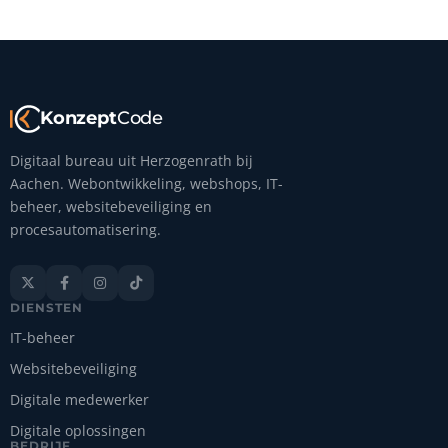
Konzept
Code
Digitaal bureau uit Herzogenrath bij
Aachen. Webontwikkeling, webshops, IT-
beheer, websitebeveiliging en
procesautomatisering.




DIENSTEN
IT-beheer
Websitebeveiliging
Digitale medewerker
Digitale oplossingen
BEDRIJF