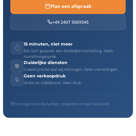
Plan een afspraak
+49 2407 5069345
15 minuten, niet meer
⏱️
Een kort gesprek, een duidelijke inschatting. Geen
marathongesprek.
Duidelijke diensten
🛡️
U weet precies wat wij verzorgen. Geen verrassingen.
Geen verkoopdruk
🔒
Gratis en vrijblijvend. Geen druk.
Herzogenrath bij Aachen, projecten in heel Duitsland