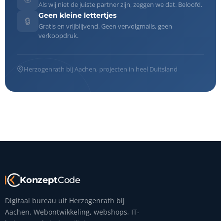
Als wij niet de juiste partner zijn, zeggen we dat. Beloofd.
Geen kleine lettertjes
🔒
Gratis en vrijblijvend. Geen vervolgmails, geen
verkoopdruk.
Herzogenrath bij Aachen, projecten in heel Duitsland
Konzept
Code
Digitaal bureau uit Herzogenrath bij
Aachen. Webontwikkeling, webshops, IT-