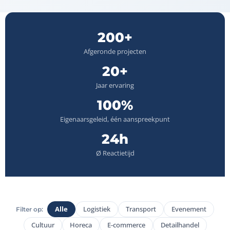
200+
Afgeronde projecten
20+
Jaar ervaring
100%
Eigenaarsgeleid, één aanspreekpunt
24h
Ø Reactietijd
Alle
Logistiek
Transport
Evenement
Filter op:
Cultuur
Horeca
E-commerce
Detailhandel