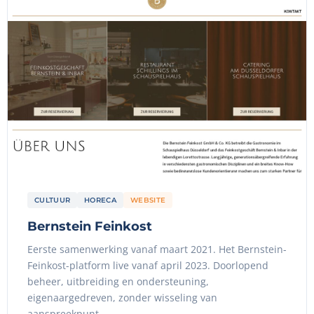
CULTUUR
HORECA
WEBSITE
Bernstein Feinkost
Eerste samenwerking vanaf maart 2021. Het Bernstein-
Feinkost-platform live vanaf april 2023. Doorlopend
beheer, uitbreiding en ondersteuning,
eigenaargedreven, zonder wisseling van
aanspreekpunt.