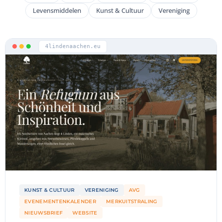
Levensmiddelen
Kunst & Cultuur
Vereniging
4lindenaachen.eu
KUNST & CULTUUR
VERENIGING
AVG
EVENEMENTENKALENDER
MERKUITSTRALING
NIEUWSBRIEF
WEBSITE