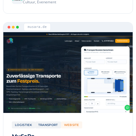
Cultuur, Evenement
musara.de
LOGISTIEK
TRANSPORT
WEBSITE