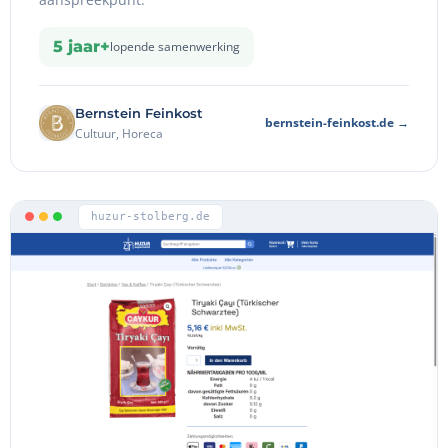
5 jaar+
lopende samenwerking
Bernstein Feinkost
bernstein-feinkost.de →
Cultuur, Horeca
huzur-stolberg.de