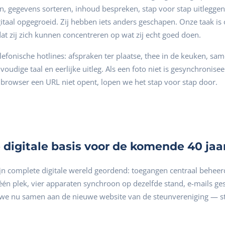
, gegevens sorteren, inhoud bespreken, stap voor stap uitlegg
igitaal opgegroeid. Zij hebben iets anders geschapen. Onze taak is
at zij zich kunnen concentreren op wat zij echt goed doen.
telefonische hotlines: afspraken ter plaatse, thee in de keuken, sa
voudige taal en eerlijke uitleg. Als een foto niet is gesynchronis
n browser een URL niet opent, lopen we het stap voor stap door.
digitale basis voor de komende 40 jaa
jn complete digitale wereld geordend: toegangen centraal behee
één plek, vier apparaten synchroon op dezelfde stand, e-mails ge
we nu samen aan de nieuwe website van de steunvereniging — st