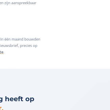
en zijn aanspreekbaar
g. In één maand bouwden
ieuwsbrief, precies op
te
.
g heeft op
.