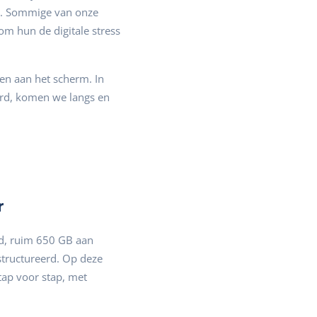
en. Sommige van onze
 om hun de digitale stress
men aan het scherm. In
eerd, komen we langs en
r
rd, ruim 650 GB aan
structureerd. Op deze
ap voor stap, met