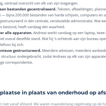
g, centraal overzicht van elk van zijn toegangen.
aan bestanden gecentraliseerd.
Teksten, afbeeldingen, planne
 — bijna 200.000 bestanden van harde schijven, computers en 
structureerd in één centrale, versleutelde administratie. Wat ee
es bestond, heeft vandaag één waarheid.
er alle apparaten.
Andreas werkt vandaag op een laptop, twee 
t overal dezelfde stand. Wat hij ’s ochtends aan zijn bureau open
lefoon bij zich.
pnieuw gestructureerd.
Meerdere adressen, meerdere aanbiede
te structuur ondergebracht, zodat Andreas op elk van zijn appara
dige correspondentie.
r plaatse in plaats van onderhoud op af
kt niet vanaf afstand. We waren maandenlang regelmatig op de h