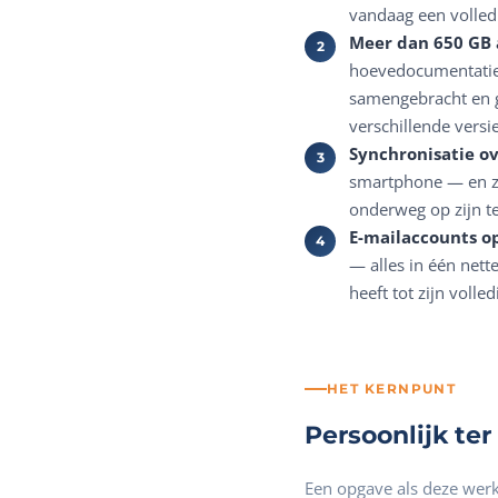
vandaag een volledi
Meer dan 650 GB 
hoevedocumentatie
samengebracht en ge
verschillende versi
Synchronisatie ov
smartphone — en zie
onderweg op zijn te
E-mailaccounts o
— alles in één net
heeft tot zijn volle
HET KERNPUNT
Persoonlijk te
Een opgave als deze wer