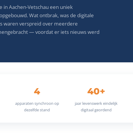
eve in Aachen-Vetschau een uniek
 opgebouwd. Wat ontbrak, was de digitale
ls waren verspreid over meerdere
mengebracht — voordat er iets nieuws werd
4
40+
apparaten synchroon op
jaar levenswerk eindelijk
dezelfde stand
digitaal geordend