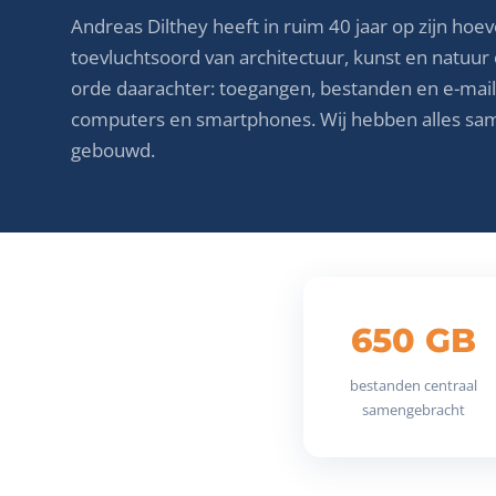
Andreas Dilthey heeft in ruim 40 jaar op zijn ho
toevluchtsoord van architectuur, kunst en natuur
orde daarachter: toegangen, bestanden en e-mai
computers en smartphones. Wij hebben alles sa
gebouwd.
650 GB
bestanden centraal
samengebracht