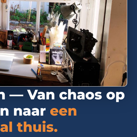
n — Van chaos op
en naar
een
l thuis.