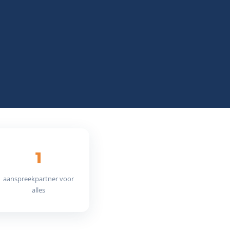
1
aanspreekpartner voor
alles