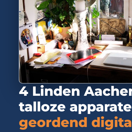
4 Linden Aache
talloze apparat
geordend digitaa