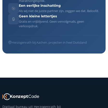
marathongesprek.
Een eerlijke inschatting
🎯
Als wij niet de juiste partner zijn, zeggen we dat. Beloofd.
Geen kleine lettertjes
🔒
Gratis en vrijblijvend. Geen vervolgmails, geen
verkoopdruk.
Herzogenrath bij Aachen, projecten in heel Duitsland
Konzept
Code
Digitaal bureau uit Herzogenrath bij