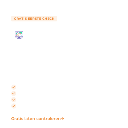
GRATIS EERSTE CHECK
Websitebeveiliging & monitoring
Wij controleren elke dag of uw website klanten
verliest, door fouten die niemand opmerkt. Kapotte
formulieren, trage pagina’s, beveiligingslekken.
Dagelijkse controle van elke pagina
Automatische testbestellingen voor webshops
Dagelijkse back-up met virusscan
Begrijpelijk maandrapport
Gratis laten controleren