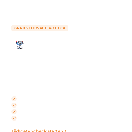
GRATIS TIJDVRETER-CHECK
Uw digitale medewerker
Gegevens intypen, documenten opstellen, systemen
afstemmen: taken die uw team elke dag ophouden,
lopen vanaf nu vanzelf.
Terugkerende taken automatiseren
Systemen met elkaar verbinden
Documenten automatisch opstellen
Foutbronnen elimineren
Tijdvreter-check starten