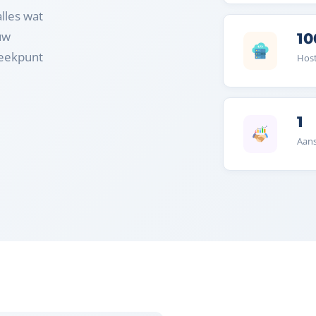
lles wat
uw
1
reekpunt
Host
1
Aans