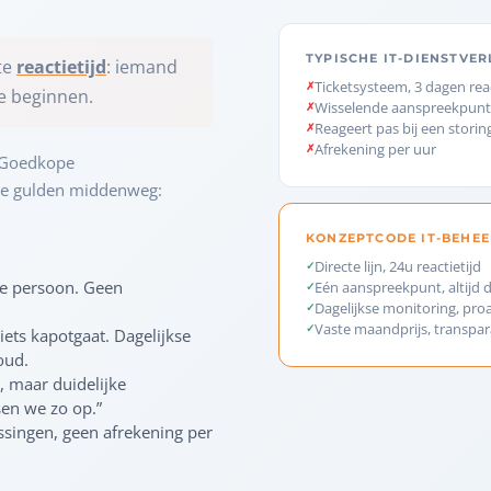
TYPISCHE IT-DIENSTVE
te
reactietijd
: iemand
Ticketsysteem, 3 dagen reac
te beginnen.
Wisselende aanspreekpun
Reageert pas bij een storin
Afrekening per uur
. Goedkope
n de gulden middenweg:
KONZEPTCODE IT-BEHEE
Directe lijn, 24u reactietijd
fde persoon. Geen
Eén aanspreekpunt, altijd 
Dagelijkse monitoring, pro
Vaste maandprijs, transpa
 iets kapotgaat. Dagelijkse
oud.
, maar duidelijke
sen we zo op.”
ssingen, geen afrekening per