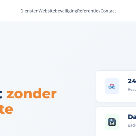
Diensten
Websitebeveiliging
Referenties
Contact
2
t
zonder
Reac
te
Da
Back