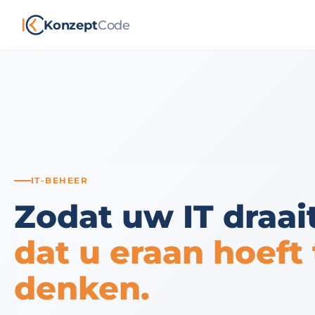
Konzept
Code
IT-BEHEER
Zodat uw IT draai
dat u eraan hoeft 
denken.