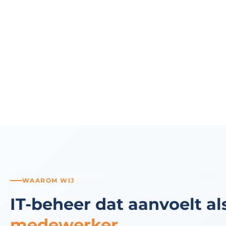
persoonlijk aanspreekpunt.
Dat betekent: wanneer uw project groeit of er een uitdag
gaat dan standaardhosting, zoals hoogbeschikbare infr
serverarchitecturen of veeleisende beveiligingseisen, val
netwerk dat op dat niveau opereert. Dagelijks.
WAAROM WIJ
IT-beheer dat aanvoelt a
medewerker.