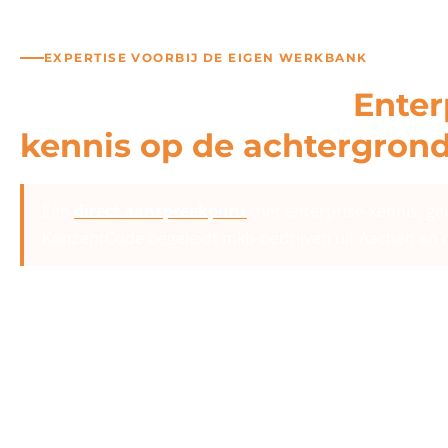
EXPERTISE VOORBIJ DE EIGEN WERKBANK
Persoonlijk beheer.
Enter
kennis op de achtergrond
Eén
direct aanspreekpunt
met enterprise-kennis, gee
KonzeptCode begeleidt mkb-bedrijven uit Aachen en d
U werkt rechtstreeks met ons samen: persoonlijk, snel,
achter ons staat meer dan één enkel bureau.
Wij werken nauw samen met gespecialiseerde IT-part
infrastructuren voor DAX-40-concerns beheren.
Dezelf
processen, dezelfde zorgvuldigheid, alleen dan voor u