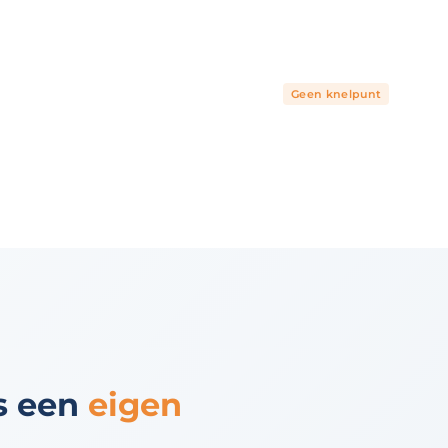
Schaalbaar wanneer u
Vandaag een WordPress-site
ing opduikt die verder
mee en hebben de partners
astructuur, complexe
Geen knelpunt
len wij terug op een
ls een
eigen