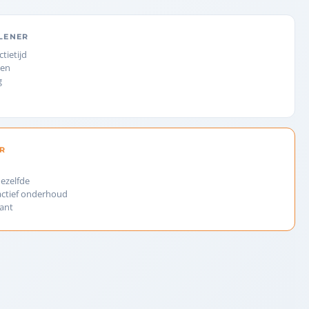
RLENER
tietijd
ten
g
R
dezelfde
actief onderhoud
rant