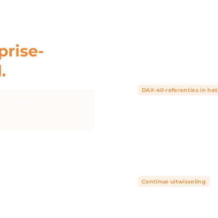
prise-
Infrastructuur op con
Ons partnernetwerk beheer
.
ondernemingen, met de beve
DAX-40-referenties in he
n helpdesk-ticket-loop.
e regio.
Regelmatige kennisov
 ongecompliceerd. Maar
Geen los netwerk. Wij wissel
beveiligingsstandaarden en 
uw beheer.
ners, wier teams
Continue uitwisseling
de standaarden, dezelfde
w onderneming, met één