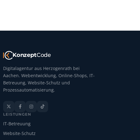
Konzept
Code
Digitalagentur aus Herzogenrath bei
Aachen. Webentwicklung, Online-Shops, IT-
Betreuung, Website-Schutz und
Prozessautomatisierung.




LEISTUNGEN
IT-Betreuung
Website-Schutz