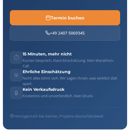
Termin buchen
+49 2407 5069345
15 Minuten, mehr nicht
⏱️
Kurzes Gespräch, klare Einschätzung. Kein Marathon-
Call.
Ehrliche Einschätzung
🎯
Nicht alles lohnt sich. Wir sagen Ihnen, was wirklich Zeit
spart.
Kein Verkaufsdruck
🔒
Kostenlos und unverbindlich. Kein Druck.
Herzogenrath bei Aachen, Projekte deutschlandweit