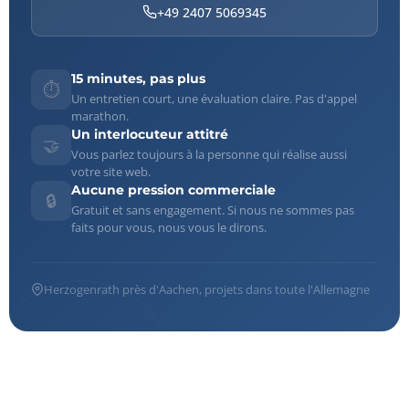
+49 2407 5069345
15 minutes, pas plus
⏱️
Un entretien court, une évaluation claire. Pas d'appel
marathon.
Un interlocuteur attitré
🤝
Vous parlez toujours à la personne qui réalise aussi
votre site web.
Aucune pression commerciale
🔒
Gratuit et sans engagement. Si nous ne sommes pas
faits pour vous, nous vous le dirons.
Herzogenrath près d'Aachen, projets dans toute l'Allemagne