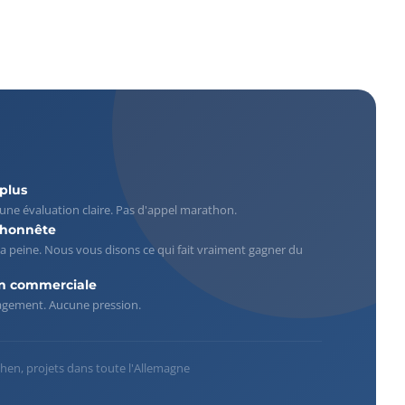
 plus
 une évaluation claire. Pas d'appel marathon.
 honnête
la peine. Nous vous disons ce qui fait vraiment gagner du
n commerciale
gagement. Aucune pression.
hen, projets dans toute l'Allemagne