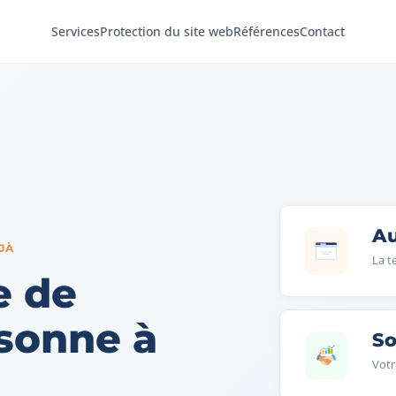
Services
Protection du site web
Références
Contact
Au
JÀ
La t
e de
rsonne à
So
Votr