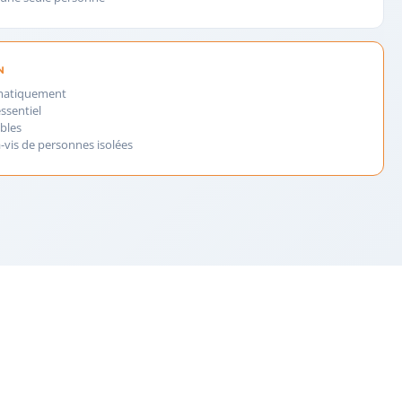
N
omatiquement
essentiel
bles
vis de personnes isolées