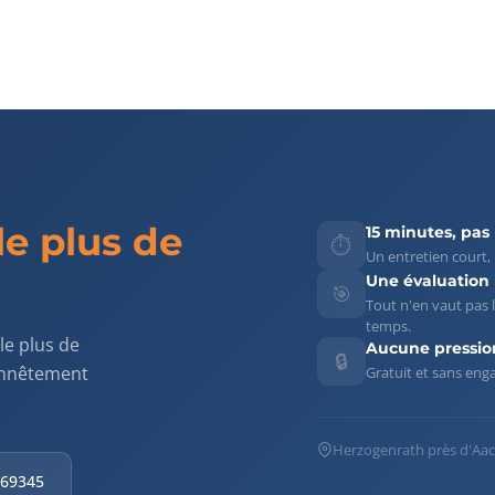
le plus de
15 minutes, pas
⏱️
Un entretien court,
Une évaluation
🎯
Tout n'en vaut pas 
temps.
le plus de
Aucune pressio
🔒
onnêtement
Gratuit et sans en
Herzogenrath près d'Aac
069345