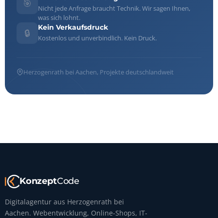
🎯
Nicht jede Anfrage braucht Technik. Wir sagen Ihnen,
was sich lohnt.
Kein Verkaufsdruck
🔒
Kostenlos und unverbindlich. Kein Druck.
Herzogenrath bei Aachen, Projekte deutschlandweit
Konzept
Code
Digitalagentur aus Herzogenrath bei
Aachen. Webentwicklung, Online-Shops, IT-